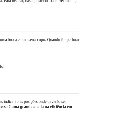
na.
Para instalar, basta posicioná-la corretamente,
m uma broca e uma serra copo. Quando for perfurar
do.
as indicarão as posições onde deverão ser
sso é uma grande aliada na eficiência em