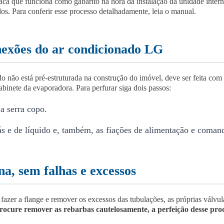
laca que funciona como gabarito na hora da instalação da unidade inter
os. Para conferir esse processo detalhadamente, leia o manual.
onexões do ar condicionado LG
do não está pré-estruturada na construção do imóvel, deve ser feita co
gabinete da evaporadora.
Para perfurar siga dois passos:
a serra copo.
ás e de líquido e, também, as fiações de alimentação e coman
na, sem falhas e excessos
fazer a flange e remover os excessos das tubulações, as próprias válvul
re remover as rebarbas cautelosamente, a perfeição desse proce