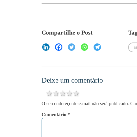
Compartilhe o Post
Tag
a
Deixe um comentário
1 star
2 stars
3 stars
4 stars
5 stars
O seu endereço de e-mail não será publicado.
Cam
Comentário
*