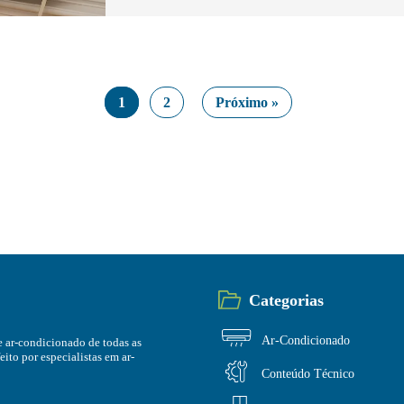
1
2
Próximo »
Categorias
Ar-Condicionado
 ar-condicionado de todas as
ito por especialistas em ar-
Conteúdo Técnico