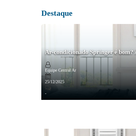
Destaque
Ar-condicionado Springer é bom? 
Equipe Central Ar
25/12/2025
-