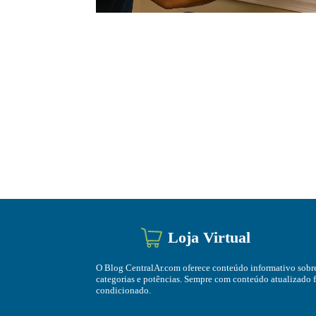
Loja Virtual
O Blog CentralAr.com oferece conteúdo informativo sobre
categorias e potências. Sempre com conteúdo atualizado fe
condicionado.