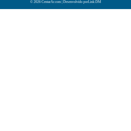
© 2026 CentarAr.com | Desenvolvido por
Link:DM