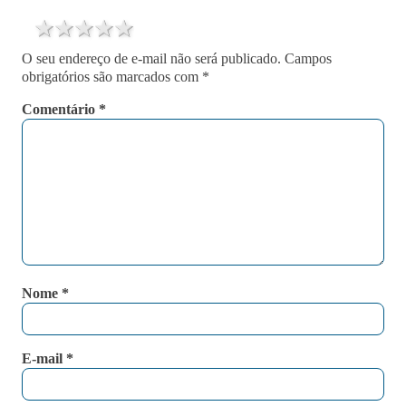
1 star
2 stars
3 stars
4 stars
5 stars
O seu endereço de e-mail não será publicado.
Campos
obrigatórios são marcados com
*
Comentário
*
Nome
*
E-mail
*