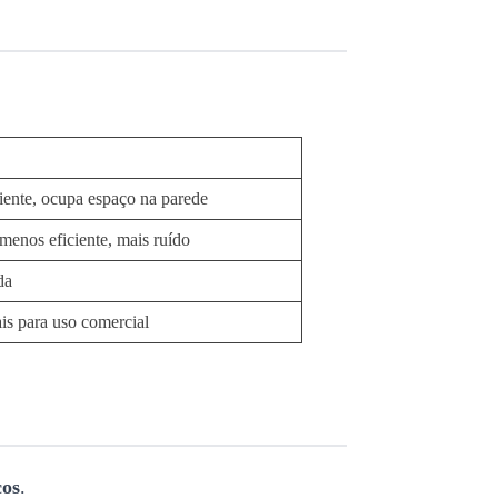
iente, ocupa espaço na parede
enos eficiente, mais ruído
da
is para uso comercial
cos
.