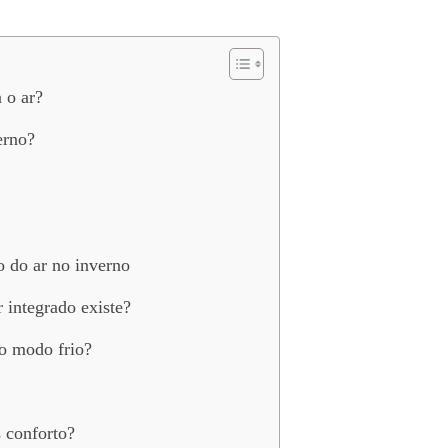
 o ar?
erno?
o do ar no inverno
 integrado existe?
o modo frio?
 conforto?