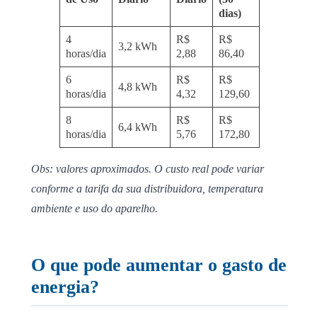
dias)
4
R$
R$
3,2 kWh
horas/dia
2,88
86,40
6
R$
R$
4,8 kWh
horas/dia
4,32
129,60
8
R$
R$
6,4 kWh
horas/dia
5,76
172,80
Obs: valores aproximados. O custo real pode variar
conforme a tarifa da sua distribuidora, temperatura
ambiente e uso do aparelho.
O que pode aumentar o gasto de
energia?