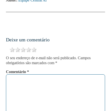
Autor:
Equipe Central Ar
Deixe um comentário
1 star
2 stars
3 stars
4 stars
5 stars
O seu endereço de e-mail não será publicado.
Campos
obrigatórios são marcados com
*
Comentário
*