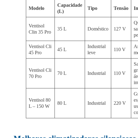
Capacidade
Modelo
Tipo
Tensão
I
(L)
Qu
Ventisol
35 L
Doméstico
127 V
sa
Clin 35 Pro
p
Ventisol Cli
Industrial
A
45 L
110 V
45 Pro
leve
m
Sa
Ventisol Cli
gr
70 L
Industrial
110 V
70 Pro
ár
in
G
Ventisol 80
es
80 L
Industrial
220 V
L – 150 W
u
co