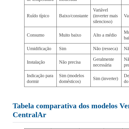
Variável
Ruído típico
Baixo/constante
(inverter mais
Va
silencioso)
Mu
Consumo
Muito baixo
Alto a médio
ba
Umidificação
Sim
Não (resseca)
Nã
Geralmente
Nã
Instalação
Não precisa
necessária
pr
Indicação para
Sim (modelos
De
Sim (inverter)
dormir
domésticos)
do
Tabela comparativa dos modelos Ven
CentralAr