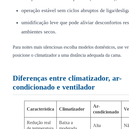
operação estável sem ciclos abruptos de liga/deslig
umidificação leve que pode aliviar desconfortos re
ambientes secos.
Para noites mais silenciosas escolha modelos domésticos, use ve
posicione o climatizador a uma distância adequada da cama.
Diferenças entre climatizador, ar-
condicionado e ventilador
Ar-
Característica
Climatizador
Ve
condicionado
Redução real
Baixa a
Alta
Nã
de temperatura
moderada